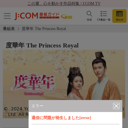
この夏、心を動かす作品特集 | J:COM TV
検索
CS番組一覧
番組表
番組表
度華年 The Princess Royal
度華年 The Princess Royal
エラー
通信に問題が発生しました[error]