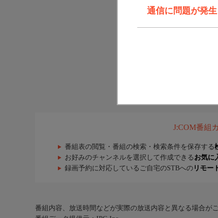
通信に問題が発生しま
J:COM番
番組表の閲覧・番組の検索・検索条件を保存する
お好みのチャンネルを選択して作成できる
お気に
録画予約に対応しているご自宅のSTBへの
リモー
番組内容、放送時間などが実際の放送内容と異なる場合が