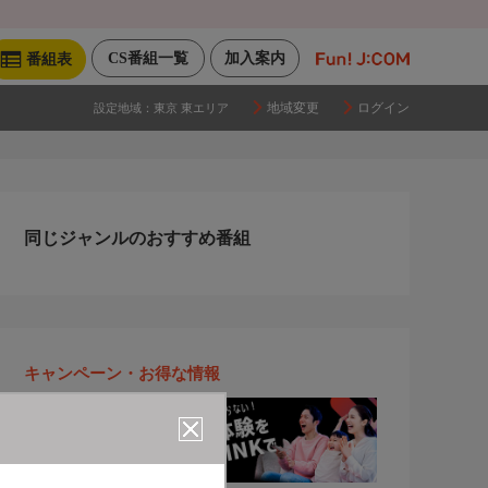
CS番組一覧
加入案内
番組表
地域変更
ログイン
設定地域：
東京 東エリア
同じジャンルのおすすめ番組
キャンペーン・お得な情報