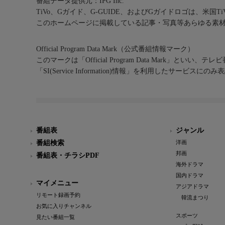
番組データ提供元：IPG Inc.
TiVo、Gガイド、G-GUIDE、およびGガイドロゴは、米国T
このホームページに掲載している記事・写真等あらゆる素
Official Program Data Mark（公式番組情報マーク）
このマークは「Official Program Data Mark」といい
「SI(Service Information)情報」を利用したサービ
番組表
ジャンル
番組検索
洋画
邦画
番組表・チラシPDF
海外ドラマ
国内ドラマ
マイメニュー
アジアドラマ
リモート録画予約
韓流まつり
お気に入りチャンネル
スポーツ
見たい番組一覧