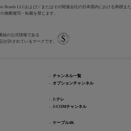
iVo Brands LLCおよび／またはその関連会社の日本国内における商標
材の無断複写・転載を禁じます。
、テレビ番組の公式情報である
スにのみ表記が許されているマークです。
チャンネル一覧
オプションチャンネル
J:テレ
J:COMチャンネル
ケーブル4K