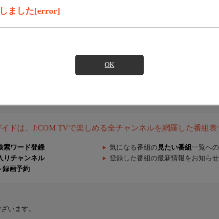
した[error]
OK
組ガイドは、J:COM TVで楽しめる全チャンネルを網羅した番組
検索ワード登録
気になる番組の
見たい番組
一覧への
入りチャンネル
登録した番組の最新情報をお知らせ
ト録画予約
ございます。