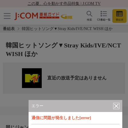
この夏、心を動かす作品特集 | J:COM TV
検索
CS番組一覧
番組表
番組表
韓国ヒットソング▼Stray Kids/IVE/NCT WISH ほか
韓国ヒットソング▼Stray Kids/IVE/NCT
WISH ほか
直近の放送予定はありません
エラー
通信に問題が発生しました[error]
同じジャンルのおすすめ番組