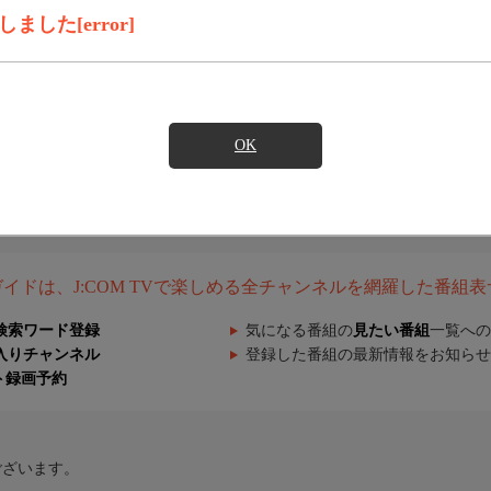
した[error]
OK
組ガイドは、J:COM TVで楽しめる全チャンネルを網羅した番組
検索ワード登録
気になる番組の
見たい番組
一覧への
入りチャンネル
登録した番組の最新情報をお知らせ
ト録画予約
ございます。