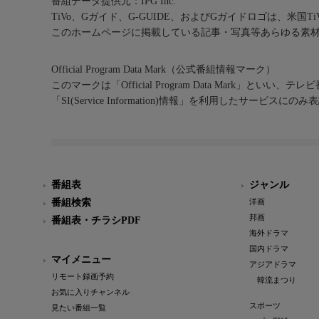
番組データ提供元：IPG Inc.
TiVo、Gガイド、G-GUIDE、およびGガイドロゴは、米国T
このホームページに掲載している記事・写真等あらゆる素
Official Program Data Mark（公式番組情報マーク）
このマークは「Official Program Data Mark」といい
「SI(Service Information)情報」を利用したサービ
番組表
ジャンル
番組検索
洋画
邦画
番組表・チラシPDF
海外ドラマ
国内ドラマ
マイメニュー
アジアドラマ
リモート録画予約
韓流まつり
お気に入りチャンネル
スポーツ
見たい番組一覧