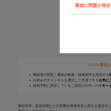
通信に問題が発生しま
J:COM番
番組表の閲覧・番組の検索・検索条件を保存する
お好みのチャンネルを選択して作成できる
お気に
録画予約に対応しているご自宅のSTBへの
リモー
番組内容、放送時間などが実際の放送内容と異なる場合が