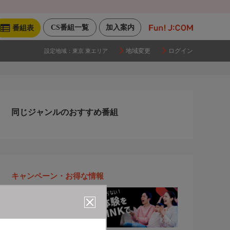
CS番組一覧
加入案内
番組表
地域変更
ログイン
設定地域：
東京 東エリア
同じジャンルのおすすめ番組
キャンペーン・お得な情報