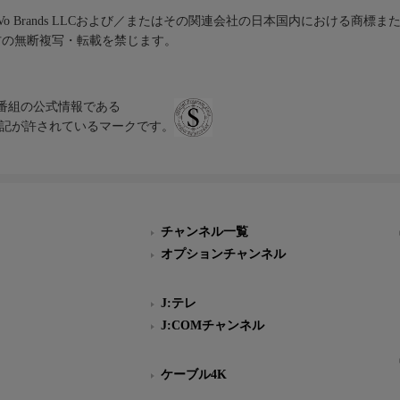
iVo Brands LLCおよび／またはその関連会社の日本国内における商標
材の無断複写・転載を禁じます。
、テレビ番組の公式情報である
スにのみ表記が許されているマークです。
チャンネル一覧
オプションチャンネル
J:テレ
J:COMチャンネル
ケーブル4K