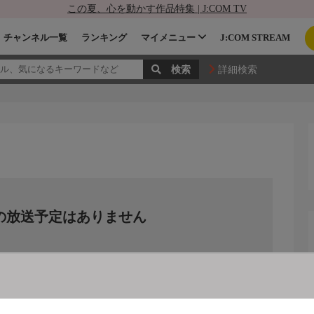
この夏、心を動かす作品特集 | J:COM TV
チャンネル一覧
ランキング
マイメニュー
J:COM STREAM
詳細検索
の放送予定はありません