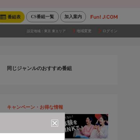
CS番組一覧
加入案内
番組表
地域変更
ログイン
設定地域：
東京 東エリア
同じジャンルのおすすめ番組
キャンペーン・お得な情報