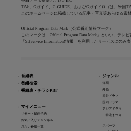
番組データ提供元：IPG Inc.
TiVo、Gガイド、G-GUIDE、およびGガイドロゴは、米国T
このホームページに掲載している記事・写真等あらゆる素
Official Program Data Mark（公式番組情報マーク）
このマークは「Official Program Data Mark」といい
「SI(Service Information)情報」を利用したサービ
番組表
ジャンル
番組検索
洋画
邦画
番組表・チラシPDF
海外ドラマ
国内ドラマ
マイメニュー
アジアドラマ
リモート録画予約
韓流まつり
お気に入りチャンネル
スポーツ
見たい番組一覧