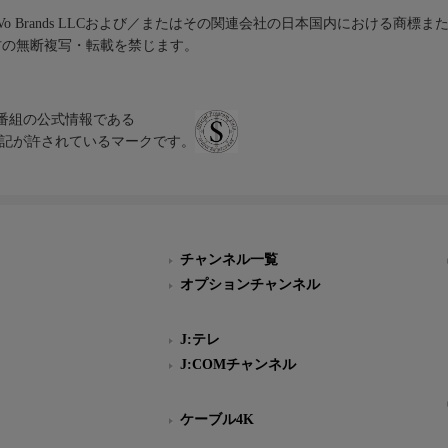
iVo Brands LLCおよび／またはその関連会社の日本国内における商標
材の無断複写・転載を禁じます。
、テレビ番組の公式情報である
スにのみ表記が許されているマークです。
チャンネル一覧
オプションチャンネル
J:テレ
J:COMチャンネル
ケーブル4K