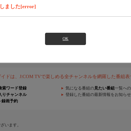
した[error]
OK
組ガイドは、J:COM TVで楽しめる全チャンネルを網羅した番組
検索ワード登録
気になる番組の
見たい番組
一覧への
入りチャンネル
登録した番組の最新情報をお知らせ
ト録画予約
ございます。