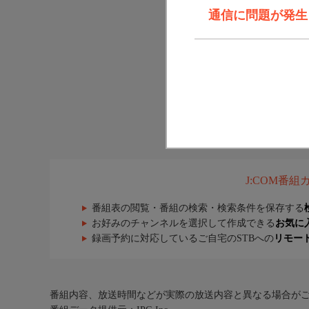
通信に問題が発生しま
J:COM番
番組表の閲覧・番組の検索・検索条件を保存する
お好みのチャンネルを選択して作成できる
お気に
録画予約に対応しているご自宅のSTBへの
リモー
番組内容、放送時間などが実際の放送内容と異なる場合が