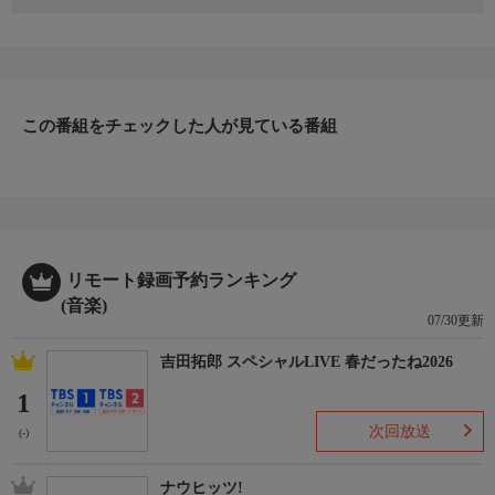
＜放送予定アーティスト＞
山下達郎、スキマスイッチ、スピッツ、back number、宇多田ヒ
カル ほか
この番組をチェックした人が見ている番組
リモート録画予約ランキング
(音楽)
07/30更新
吉田拓郎 スペシャルLIVE 春だったね2026
1
次回放送
(-)
ナウヒッツ!