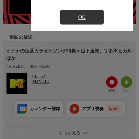
OK
前回の放送
オトナの定番カラオケソング特集▼山下達郎、宇多田ヒカル
ほか
7月31日(金)
10:00〜15:00
Ch.352
MTV HD
カレンダー登録
アプリ視聴
放送中
番組詳細内容
もっと見る
番組内容