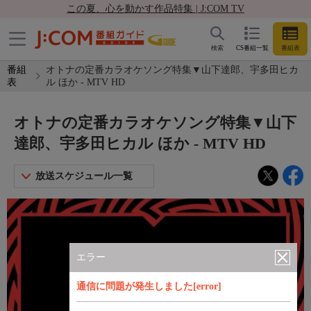
この夏、心を動かす作品特集 | J:COM TV
検索
CS番組一覧
番組表
番組
オトナの定番カラオケソング特集▼山下達郎、宇多田ヒカ
表
ル ほか - MTV HD
オトナの定番カラオケソング特集▼山下
達郎、宇多田ヒカル ほか - MTV HD
放送スケジュール一覧
エラー
通信に問題が発生しました[error]