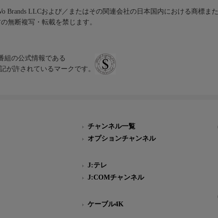
iVo Brands LLCおよび／またはその関連会社の日本国内における商標
材の無断複写・転載を禁じます。
、テレビ番組の公式情報である
スにのみ表記が許されているマークです。
チャンネル一覧
オプションチャンネル
J:テレ
J:COMチャンネル
ケーブル4K