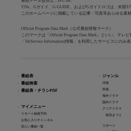
番組データ提供元：IPG Inc.
TiVo、Gガイド、G-GUIDE、およびGガイドロゴは、米国T
このホームページに掲載している記事・写真等あらゆる素
Official Program Data Mark（公式番組情報マーク）
このマークは「Official Program Data Mark」といい
「SI(Service Information)情報」を利用したサービ
番組表
ジャンル
番組検索
洋画
邦画
番組表・チラシPDF
海外ドラマ
国内ドラマ
マイメニュー
アジアドラマ
リモート録画予約
韓流まつり
お気に入りチャンネル
スポーツ
見たい番組一覧