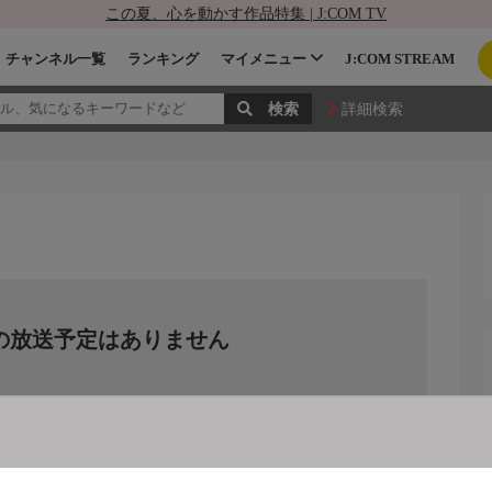
この夏、心を動かす作品特集 | J:COM TV
チャンネル一覧
ランキング
マイメニュー
J:COM STREAM
詳細検索
の放送予定はありません