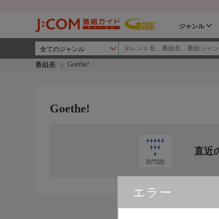
ジャンル
Goethe!
番組表
Goethe!
直近
エラー