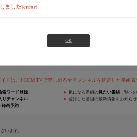
した[error]
OK
組ガイドは、J:COM TVで楽しめる全チャンネルを網羅した番組
検索ワード登録
気になる番組の
見たい番組
一覧への
入りチャンネル
登録した番組の最新情報をお知らせ
ト録画予約
ございます。