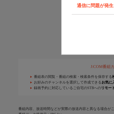
通信に問題が発生しま
J:COM番
番組表の閲覧・番組の検索・検索条件を保存する
お好みのチャンネルを選択して作成できる
お気に
録画予約に対応しているご自宅のSTBへの
リモー
番組内容、放送時間などが実際の放送内容と異なる場合が