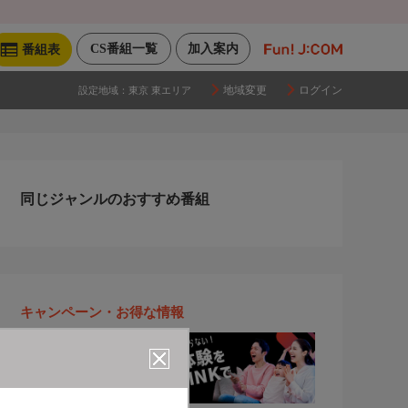
CS番組一覧
加入案内
番組表
地域変更
ログイン
設定地域：
東京 東エリア
同じジャンルのおすすめ番組
キャンペーン・お得な情報