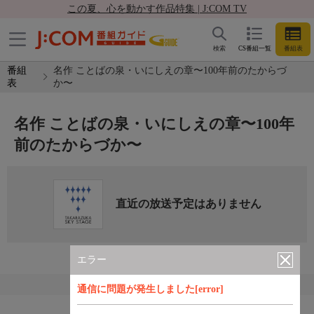
この夏、心を動かす作品特集 | J:COM TV
検索
CS番組一覧
番組表
番組
名作 ことばの泉・いにしえの章〜100年前のたからづ
表
か〜
名作 ことばの泉・いにしえの章〜100年
前のたからづか〜
直近の放送予定はありません
エラー
通信に問題が発生しました[error]