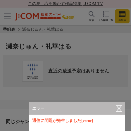
この夏、心を動かす作品特集 | J:COM TV
検索
CS番組一覧
番組表
番組表
瀬奈じゅん・礼華はる
瀬奈じゅん・礼華はる
直近の放送予定はありません
エラー
通信に問題が発生しました[error]
同じジャンルのおすすめ番組