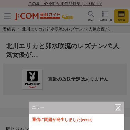
この夏、心を動かす作品特集 | J:COM TV
検索
CS番組一覧
番組表
番組表
北川エリカと卯水咲流のレズナンパ!人気女優が…
北川エリカと卯水咲流のレズナンパ!人
気女優が…
直近の放送予定はありません
エラー
通信に問題が発生しました[error]
同じジャンルのおすすめ番組