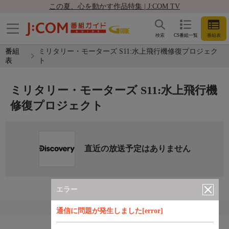
この夏、心を動かす作品特集 | J:COM TV
検索
CS番組一覧
番組表
番組
ミリタリー・モーターズ S11:水上飛行機修復プロジェク
表
ト
ミリタリー・モーターズ S11:水上飛行機
修復プロジェクト
直近の放送予定はありません
エラー
通信に問題が発生しました[error]