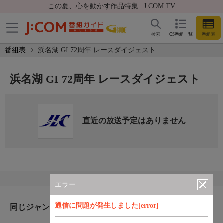
この夏、心を動かす作品特集 | J:COM TV
検索
CS番組一覧
番組表
番組表
浜名湖 GI 72周年 レースダイジェスト
浜名湖 GI 72周年 レースダイジェスト
直近の放送予定はありません
エラー
通信に問題が発生しました[error]
同じジャンルのおすすめ番組