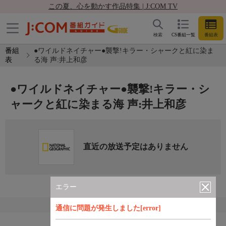
この夏、心を動かす作品特集 | J:COM TV
検索
CS番組一覧
番組表
番組
●ワイルドネイチャー●襲撃!キラー・シャークと紅に染ま
表
る海 声:井上和彦
●ワイルドネイチャー●襲撃!キラー・シ
ャークと紅に染まる海 声:井上和彦
直近の放送予定はありません
エラー
通信に問題が発生しました[error]