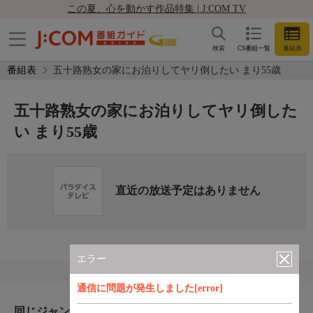
この夏、心を動かす作品特集 | J:COM TV
検索
CS番組一覧
番組表
番組表
五十路熟女の家にお泊りしてヤリ倒したい まり55歳
五十路熟女の家にお泊りしてヤリ倒した
い まり55歳
直近の放送予定はありません
エラー
通信に問題が発生しました[error]
同じジャンルのおすすめ番組