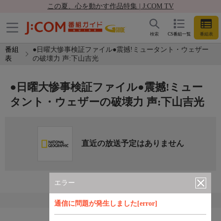
この夏、心を動かす作品特集 | J:COM TV
検索
CS番組一覧
番組表
番組
●日曜大惨事検証ファイル●震撼!ミュータント・ウェザー
表
の破壊力 声:下山吉光
●日曜大惨事検証ファイル●震撼!ミュー
タント・ウェザーの破壊力 声:下山吉光
直近の放送予定はありません
エラー
通信に問題が発生しました[error]