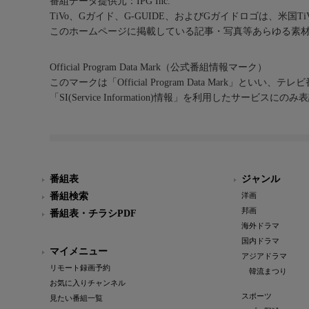
番組データ提供元：IPG Inc.
TiVo、Gガイド、G-GUIDE、およびGガイドロゴは、米国T
このホームページに掲載している記事・写真等あらゆる素
Official Program Data Mark（公式番組情報マーク）
このマークは「Official Program Data Mark」といい
「SI(Service Information)情報」を利用したサービ
番組表
ジャンル
番組検索
洋画
邦画
番組表・チラシPDF
海外ドラマ
国内ドラマ
マイメニュー
アジアドラマ
リモート録画予約
韓流まつり
お気に入りチャンネル
スポーツ
見たい番組一覧