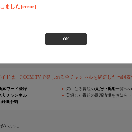
した[error]
OK
組ガイドは、J:COM TVで楽しめる全チャンネルを網羅した番組
検索ワード登録
気になる番組の
見たい番組
一覧への
入りチャンネル
登録した番組の最新情報をお知らせ
ト録画予約
ございます。