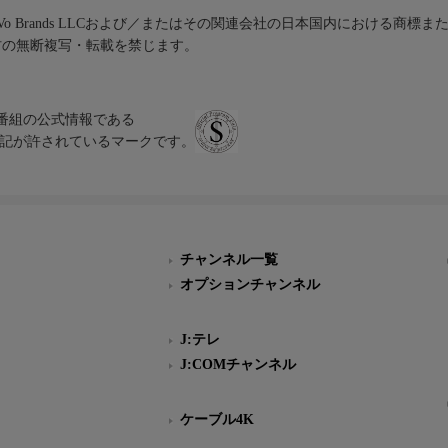
iVo Brands LLCおよび／またはその関連会社の日本国内における商標
材の無断複写・転載を禁じます。
、テレビ番組の公式情報である
スにのみ表記が許されているマークです。
チャンネル一覧
オプションチャンネル
J:テレ
J:COMチャンネル
ケーブル4K