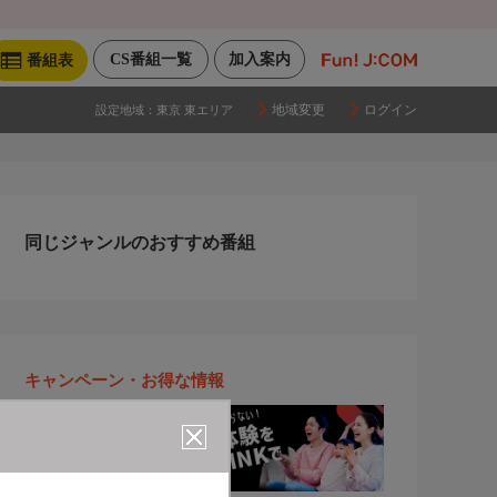
CS番組一覧
加入案内
番組表
地域変更
ログイン
設定地域：
東京 東エリア
同じジャンルのおすすめ番組
キャンペーン・お得な情報