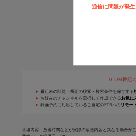
通信に問題が発生しま
J:COM番
番組表の閲覧・番組の検索・検索条件を保存する
お好みのチャンネルを選択して作成できる
お気に
録画予約に対応しているご自宅のSTBへの
リモー
番組内容、放送時間などが実際の放送内容と異なる場合が