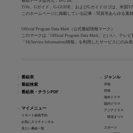
番組データ提供元：IPG Inc.
TiVo、Gガイド、G-GUIDE、およびGガイドロゴは、米国T
このホームページに掲載している記事・写真等あらゆる素
Official Program Data Mark（公式番組情報マーク）
このマークは「Official Program Data Mark」といい
「SI(Service Information)情報」を利用したサービ
番組表
ジャンル
番組検索
洋画
邦画
番組表・チラシPDF
海外ドラマ
国内ドラマ
マイメニュー
アジアドラマ
リモート録画予約
韓流まつり
お気に入りチャンネル
スポーツ
見たい番組一覧