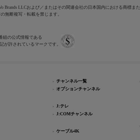
iVo Brands LLCおよび／またはその関連会社の日本国内における商標
材の無断複写・転載を禁じます。
、テレビ番組の公式情報である
スにのみ表記が許されているマークです。
チャンネル一覧
オプションチャンネル
J:テレ
J:COMチャンネル
ケーブル4K