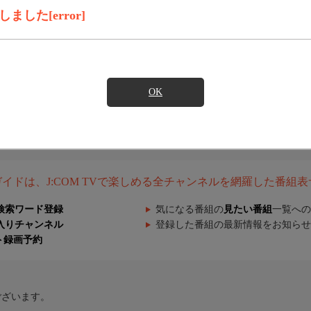
した[error]
OK
組ガイドは、J:COM TVで楽しめる全チャンネルを網羅した番組
検索ワード登録
気になる番組の
見たい番組
一覧への
入りチャンネル
登録した番組の最新情報をお知らせ
ト録画予約
ございます。