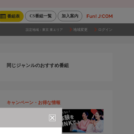
CS番組一覧
加入案内
番組表
地域変更
ログイン
設定地域：
東京 東エリア
同じジャンルのおすすめ番組
キャンペーン・お得な情報