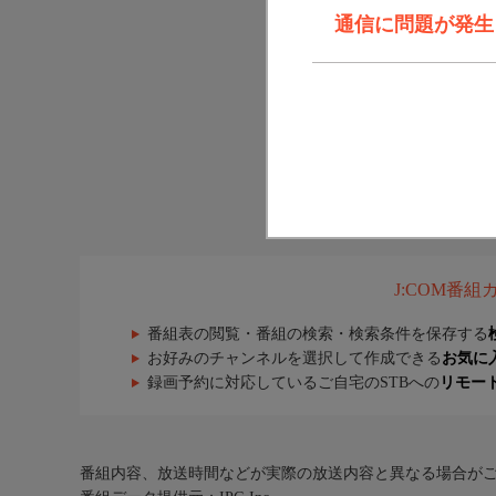
通信に問題が発生しま
J:COM番
番組表の閲覧・番組の検索・検索条件を保存する
お好みのチャンネルを選択して作成できる
お気に
録画予約に対応しているご自宅のSTBへの
リモー
番組内容、放送時間などが実際の放送内容と異なる場合が