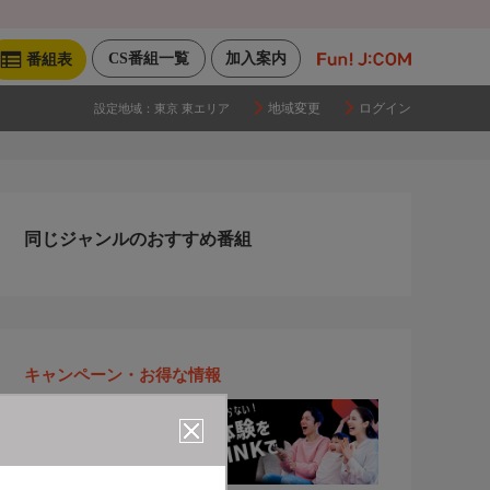
CS番組一覧
加入案内
番組表
地域変更
ログイン
設定地域：
東京 東エリア
同じジャンルのおすすめ番組
キャンペーン・お得な情報