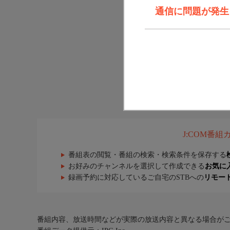
通信に問題が発生しま
J:COM番
番組表の閲覧・番組の検索・検索条件を保存する
お好みのチャンネルを選択して作成できる
お気に
録画予約に対応しているご自宅のSTBへの
リモー
番組内容、放送時間などが実際の放送内容と異なる場合が