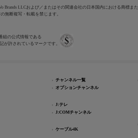
iVo Brands LLCおよび／またはその関連会社の日本国内における商標
材の無断複写・転載を禁じます。
、テレビ番組の公式情報である
スにのみ表記が許されているマークです。
チャンネル一覧
オプションチャンネル
J:テレ
J:COMチャンネル
ケーブル4K