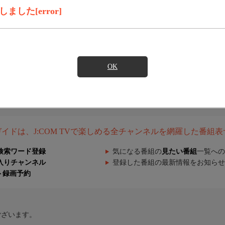
した[error]
OK
組ガイドは、J:COM TVで楽しめる全チャンネルを網羅した番組
検索ワード登録
気になる番組の
見たい番組
一覧への
入りチャンネル
登録した番組の最新情報をお知らせ
ト録画予約
ございます。