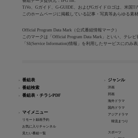
番組データ提供元：IPG Inc.
TiVo、Gガイド、G-GUIDE、およびGガイドロゴは、米国T
このホームページに掲載している記事・写真等あらゆる素
Official Program Data Mark（公式番組情報マーク）
このマークは「Official Program Data Mark」といい
「SI(Service Information)情報」を利用したサービ
番組表
ジャンル
番組検索
洋画
邦画
番組表・チラシPDF
海外ドラマ
国内ドラマ
マイメニュー
アジアドラマ
リモート録画予約
韓流まつり
お気に入りチャンネル
スポーツ
見たい番組一覧