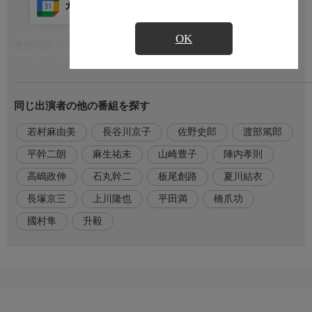
カレンダー登録
アプリ視聴
放送前
OK
番組内容
もっと見る
【第11話】
大阪の遺族との補償交渉を任された恩地は、初めての仕事に戸惑
いつつも担当する家庭を訪ねる。夫を亡くした鈴木夏子は幼い息
同じ出演者の他の番組を探す
子を持ちながらも昼間から酒を飲むほど自暴自棄になり、姑とは
補償金のことでもめていた。恩地は残された家族の苦しみに寄り
若村麻由美
長谷川京子
佐野史郎
渡部篤郎
添おうとするが、補償のプロの異名を持つ遺族係・古溝と意見が
対立する。補償交渉が難航する中、堂本社長は弔問先の遺族の家
平幹二朗
麻生祐未
山崎豊子
陣内孝則
で「誠意が感じられない」と怒りを買う。
高嶋政伸
石丸幹二
板尾創路
夏川結衣
番組内容2
長塚京三
上川隆也
平田満
橋爪功
【第12話】
國村隼
升毅
事故から数カ月がたち、国民航空は恩地ら遺族係が見守る中、身
元不明ご遺体出棺式を執り行なっていた。出棺式で初めて一堂に
会した遺族たちは互いに慰め合い、幼い息子を亡くした杉内芳美
の提案により遺族会が発足する。そんな中、利根川総理とその影
の参謀・龍崎一清は信頼を失墜させた国民航空の建て直しのた
め、関西紡績会長の国見正之にトップ就任を要請する。