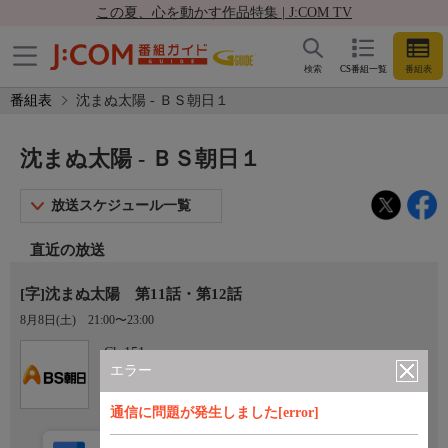
この夏、心を動かす作品特集 | J:COM TV
検索
CS番組一覧
番組表
番組表
沈まぬ太陽 - ＢＳ朝日１
沈まぬ太陽 - ＢＳ朝日１
放送スケジュール一覧
直近の放送
[字]沈まぬ太陽 第11話・第12話
8月8日(土)
21:00〜23:00
Ch.151
ＢＳ朝日１
エラー
通信に問題が発生しました[error]