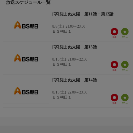
放送スケジュール一覧
出演者
[字]沈まぬ太陽 第11話・第12話
上川隆也、長塚京三、夏川結衣、長谷川京子、板尾創路、石丸幹
二、高嶋政伸、陣内孝則、佐野史郎、升毅、平田満、麻生祐未、
8/8(土)
21:00～23:00
若村麻由美、平幹二朗、橋爪功、國村隼、渡部篤郎 (他)
ＢＳ朝日１
番組ホームページ
[字]沈まぬ太陽 第13話
<番組ホームページはこちら!>
https://www.bs-asahi.co.jp/drama/
8/15(土)
21:00～22:00
https://www.bs-asahi.co.jp/shizumanu-taiyo/
ＢＳ朝日１
制作
[字]沈まぬ太陽 第14話
WOWOW、角川大映スタジオ
8/15(土)
22:00～23:00
ＢＳ朝日１