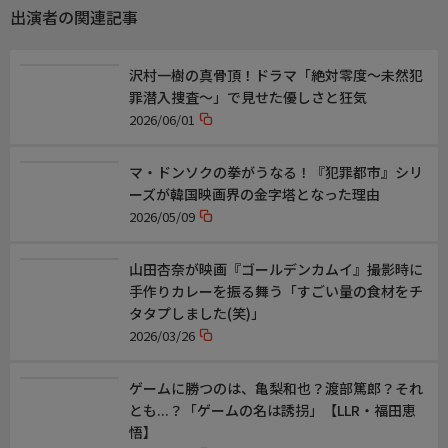
出演者の関連記事
沢村一樹の真骨頂！ドラマ「絶対零度〜未然犯
罪潜入捜査〜」で見せた優しさと狂気
2026/06/01
マ・ドンソクの拳がうなる！『犯罪都市』シリ
ーズが韓国映画界の金字塔となった理由
2026/05/09
山田杏奈が映画『ゴールデンカムイ』撮影時に
手作りカレーを振る舞う「すごい量の食材をチ
タタプしました(笑)」
2026/03/26
ゲームに勝つのは、亀梨和也？渡部篤郎？それ
とも...？「ゲームの名は誘拐」【LLR・福田恵
悟】