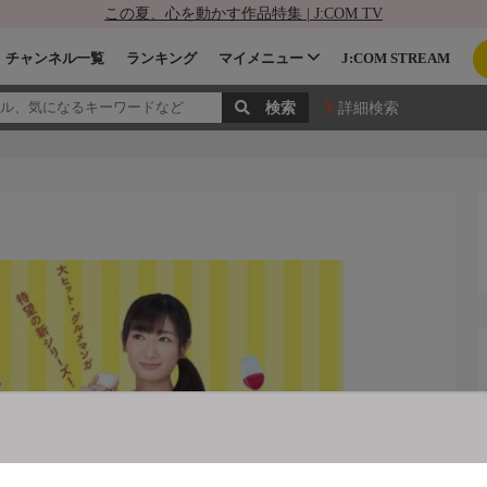
この夏、心を動かす作品特集 | J:COM TV
チャンネル一覧
ランキング
マイメニュー
J:COM STREAM
詳細検索