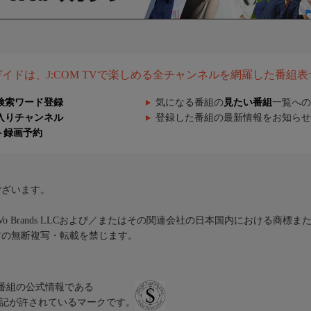
組ガイドは、J:COM TVで楽しめる全チャンネルを網羅した番組
検索ワード登録
気になる番組の
見たい番組
一覧への
入りチャンネル
登録した番組の最新情報をお知らせ
ト録画予約
ございます。
iVo Brands LLCおよび／またはその関連会社の日本国内における商標
材の無断複写・転載を禁じます。
、テレビ番組の公式情報である
スにのみ表記が許されているマークです。