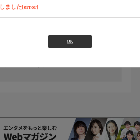
した[error]
OK
の放送予定はありません