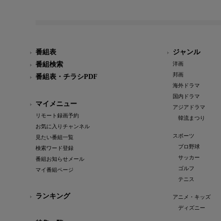
番組表
ジャンル
番組検索
洋画
邦画
番組表・チラシPDF
海外ドラマ
国内ドラマ
マイメニュー
アジアドラマ
リモート録画予約
韓流まつり
お気に入りチャンネル
スポーツ
見たい番組一覧
プロ野球
検索ワード登録
サッカー
番組お知らせメール
ゴルフ
マイ番組ページ
テニス
ランキング
アニメ・キッズ
ディズニー