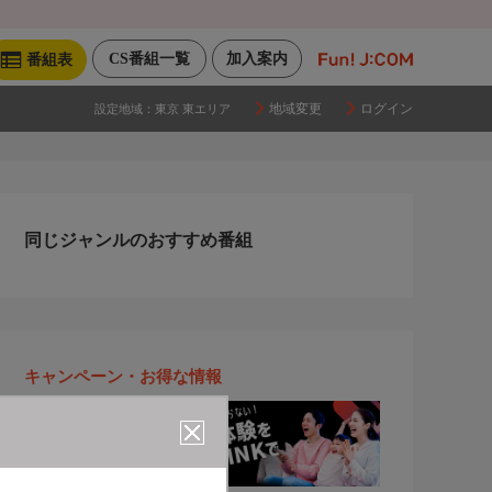
CS番組一覧
加入案内
番組表
地域変更
ログイン
設定地域：
東京 東エリア
同じジャンルのおすすめ番組
キャンペーン・お得な情報