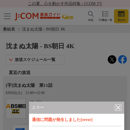
この夏、心を動かす作品特集 | J:COM TV
検索
CS番組一覧
番組表
番組表
沈まぬ太陽 - BS朝日 4K
沈まぬ太陽 - BS朝日 4K
放送スケジュール一覧
直近の放送
[字]沈まぬ太陽 第11話
8月8日(土)
21:00〜22:00
Ch.151
BS朝日 4K
エラー
通信に問題が発生しました[error]