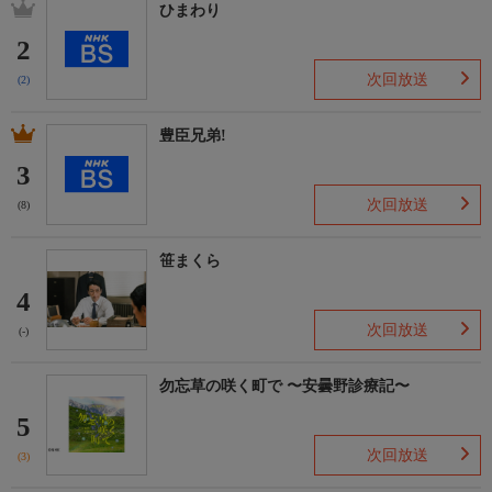
ひまわり
2
次回放送
(2)
豊臣兄弟!
3
次回放送
(8)
笹まくら
4
次回放送
(-)
勿忘草の咲く町で 〜安曇野診療記〜
5
次回放送
(3)