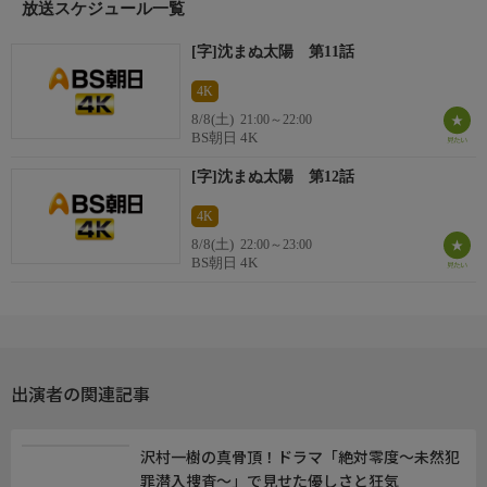
放送スケジュール一覧
＜番組ホームページはこちら！＞
https://www.bs-asahi.co.jp/drama/
[字]沈まぬ太陽 第11話
https://www.bs-asahi.co.jp/shizumanu-taiyo/
4K
制作
8/8(土)
21:00～22:00
WOWOW、角川大映スタジオ
BS朝日 4K
※この番組は２Ｋをアップコンバートした番組です
[字]沈まぬ太陽 第12話
4K
8/8(土)
22:00～23:00
BS朝日 4K
出演者の関連記事
沢村一樹の真骨頂！ドラマ「絶対零度〜未然犯
罪潜入捜査〜」で見せた優しさと狂気