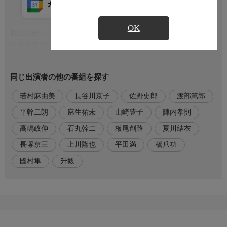
カレンダー登録
アプリ視聴
放送前
OK
おしらせ
もっと見る
※高校野球中継延長により、放送休止の場合あり
番組内容
同じ出演者の他の番組を探す
大阪の遺族との補償交渉を任された恩地は、初めての仕事に戸惑
いつつも担当する家庭を訪ねる。夫を亡くした鈴木夏子は幼い息
若村麻由美
長谷川京子
佐野史郎
渡部篤郎
子を持ちながらも昼間から酒を飲むほど自暴自棄になり、姑とは
補償金のことでもめていた。恩地は残された家族の苦しみに寄り
平幹二朗
麻生祐未
山崎豊子
陣内孝則
添おうとするが、補償のプロの異名を持つ遺族係・古溝と意見が
高嶋政伸
石丸幹二
板尾創路
夏川結衣
対立する。補償交渉が難航する中、堂本社長は弔問先の遺族の家
で「誠意が感じられない」と怒りを買う。
長塚京三
上川隆也
平田満
橋爪功
國村隼
升毅
出演者
上川隆也、長塚京三、夏川結衣、長谷川京子、板尾創路、石丸幹
二、高嶋政伸、陣内孝則、佐野史郎、升毅、平田満、麻生祐未、
若村麻由美、平幹二朗、橋爪功、國村隼、渡部篤郎 (他)
番組ホームページ