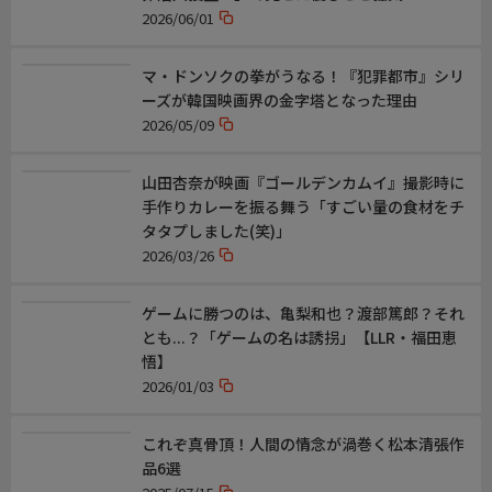
2026/06/01
マ・ドンソクの拳がうなる！『犯罪都市』シリ
ーズが韓国映画界の金字塔となった理由
2026/05/09
山田杏奈が映画『ゴールデンカムイ』撮影時に
手作りカレーを振る舞う「すごい量の食材をチ
タタプしました(笑)」
2026/03/26
ゲームに勝つのは、亀梨和也？渡部篤郎？それ
とも...？「ゲームの名は誘拐」【LLR・福田恵
悟】
2026/01/03
これぞ真骨頂！人間の情念が渦巻く松本清張作
品6選