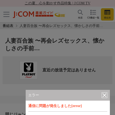
この夏、心を動かす作品特集 | J:COM TV
検索
CS番組一覧
番組表
番組表
人妻百合族 〜再会レズセックス、懐かしさの手前…
人妻百合族 〜再会レズセックス、懐か
しさの手前…
直近の放送予定はありません
エラー
通信に問題が発生しました[error]
同じジャンルのおすすめ番組