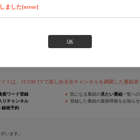
した[error]
OK
組ガイドは、J:COM TVで楽しめる全チャンネルを網羅した番組
検索ワード登録
気になる番組の
見たい番組
一覧への
入りチャンネル
登録した番組の最新情報をお知らせ
ト録画予約
ございます。