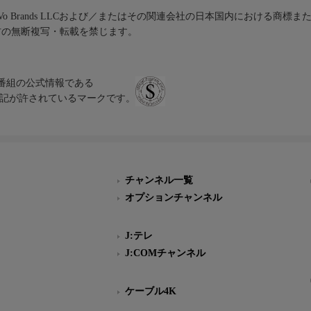
iVo Brands LLCおよび／またはその関連会社の日本国内における商標
材の無断複写・転載を禁じます。
、テレビ番組の公式情報である
スにのみ表記が許されているマークです。
チャンネル一覧
オプションチャンネル
J:テレ
J:COMチャンネル
ケーブル4K