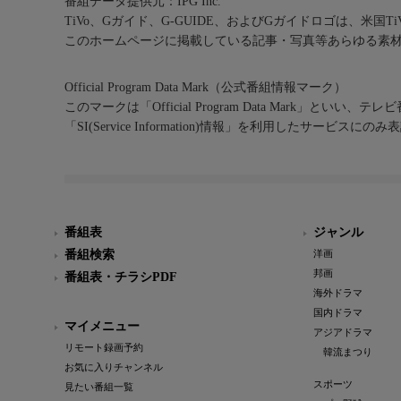
番組データ提供元：IPG Inc.
TiVo、Gガイド、G-GUIDE、およびGガイドロゴは、米国T
このホームページに掲載している記事・写真等あらゆる素
Official Program Data Mark（公式番組情報マーク）
このマークは「Official Program Data Mark」といい
「SI(Service Information)情報」を利用したサービ
番組表
ジャンル
番組検索
洋画
邦画
番組表・チラシPDF
海外ドラマ
国内ドラマ
マイメニュー
アジアドラマ
リモート録画予約
韓流まつり
お気に入りチャンネル
スポーツ
見たい番組一覧