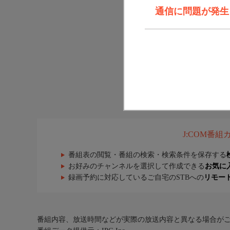
通信に問題が発生しま
J:COM番
番組表の閲覧・番組の検索・検索条件を保存する
お好みのチャンネルを選択して作成できる
お気に
録画予約に対応しているご自宅のSTBへの
リモー
番組内容、放送時間などが実際の放送内容と異なる場合が