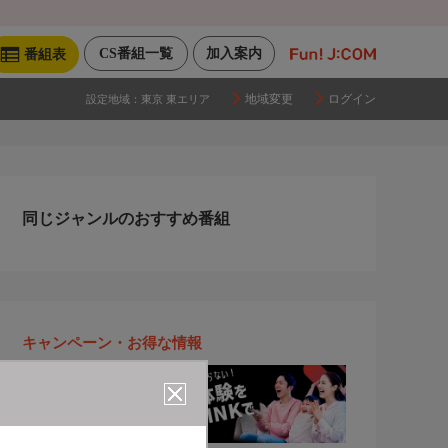
CS番組一覧
加入案内
番組表
地域変更
ログイン
設定地域：
東京 東エリア
同じジャンルのおすすめ番組
キャンペーン・お得な情報