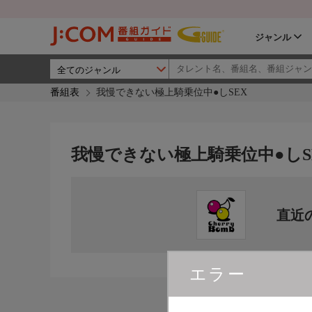
ジャンル
番組表
我慢できない極上騎乗位中●しSEX
我慢できない極上騎乗位中●しS
直近
エラー