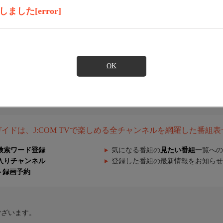
した[error]
OK
組ガイドは、J:COM TVで楽しめる全チャンネルを網羅した番組
検索ワード登録
気になる番組の
見たい番組
一覧への
入りチャンネル
登録した番組の最新情報をお知らせ
ト録画予約
ございます。