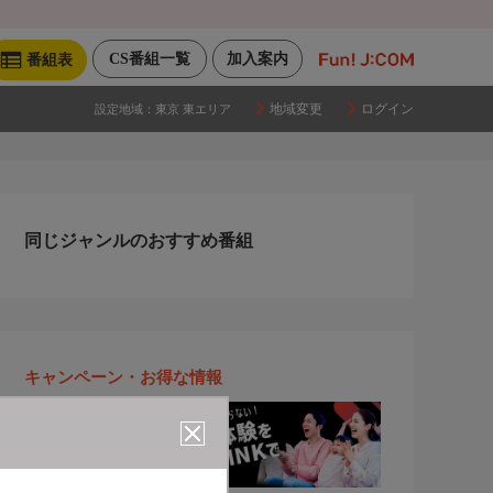
CS番組一覧
加入案内
番組表
地域変更
ログイン
設定地域：
東京 東エリア
同じジャンルのおすすめ番組
キャンペーン・お得な情報