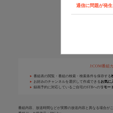
通信に問題が発生しま
J:COM番
番組表の閲覧・番組の検索・検索条件を保存する
お好みのチャンネルを選択して作成できる
お気に
録画予約に対応しているご自宅のSTBへの
リモー
番組内容、放送時間などが実際の放送内容と異なる場合が