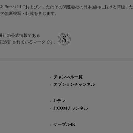
iVo Brands LLCおよび／またはその関連会社の日本国内における商標
材の無断複写・転載を禁じます。
、テレビ番組の公式情報である
スにのみ表記が許されているマークです。
チャンネル一覧
オプションチャンネル
J:テレ
J:COMチャンネル
ケーブル4K