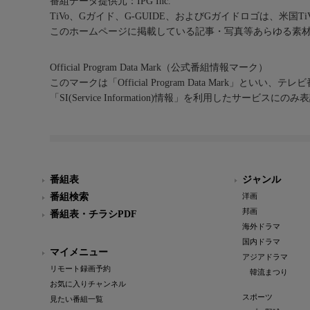
番組データ提供元：IPG Inc.
TiVo、Gガイド、G-GUIDE、およびGガイドロゴは、米国T
このホームページに掲載している記事・写真等あらゆる素
Official Program Data Mark（公式番組情報マーク）
このマークは「Official Program Data Mark」といい
「SI(Service Information)情報」を利用したサービ
番組表
ジャンル
番組検索
洋画
邦画
番組表・チラシPDF
海外ドラマ
国内ドラマ
マイメニュー
アジアドラマ
リモート録画予約
韓流まつり
お気に入りチャンネル
スポーツ
見たい番組一覧