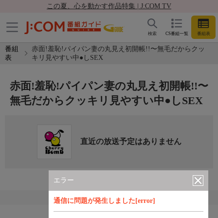
この夏、心を動かす作品特集 | J:COM TV
検索
CS番組一覧
番組表
番組
赤面!羞恥!パイパン妻の丸見え初開帳!!〜無毛だからクッ
表
キリ見やすい中●しSEX
赤面!羞恥!パイパン妻の丸見え初開帳!!〜
無毛だからクッキリ見やすい中●しSEX
直近の放送予定はありません
エラー
通信に問題が発生しました[error]