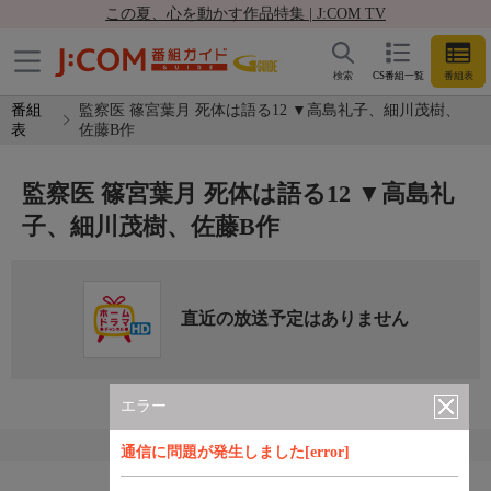
この夏、心を動かす作品特集 | J:COM TV
検索
CS番組一覧
番組表
番組
監察医 篠宮葉月 死体は語る12 ▼高島礼子、細川茂樹、
表
佐藤B作
監察医 篠宮葉月 死体は語る12 ▼高島礼
子、細川茂樹、佐藤B作
直近の放送予定はありません
エラー
通信に問題が発生しました[error]