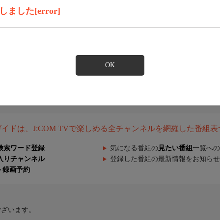
した[error]
OK
組ガイドは、J:COM TVで楽しめる全チャンネルを網羅した番組
検索ワード登録
気になる番組の
見たい番組
一覧への
入りチャンネル
登録した番組の最新情報をお知らせ
ト録画予約
ございます。