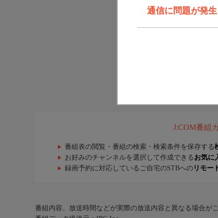
通信に問題が発生しま
J:COM番
番組表の閲覧・番組の検索・検索条件を保存する
お好みのチャンネルを選択して作成できる
お気に
録画予約に対応しているご自宅のSTBへの
リモー
番組内容、放送時間などが実際の放送内容と異なる場合が