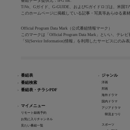
番組データ提供元：IPG Inc.
TiVo、Gガイド、G-GUIDE、およびGガイドロゴは、米国T
このホームページに掲載している記事・写真等あらゆる素
Official Program Data Mark（公式番組情報マーク）
このマークは「Official Program Data Mark」といい
「SI(Service Information)情報」を利用したサービ
番組表
ジャンル
番組検索
洋画
邦画
番組表・チラシPDF
海外ドラマ
国内ドラマ
マイメニュー
アジアドラマ
リモート録画予約
韓流まつり
お気に入りチャンネル
スポーツ
見たい番組一覧