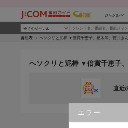
ジャンル
番組表
ヘソクリと泥棒 ▼倍賞千恵子、植木等、菅井き
ヘソクリと泥棒 ▼倍賞千恵子
直近
エラー