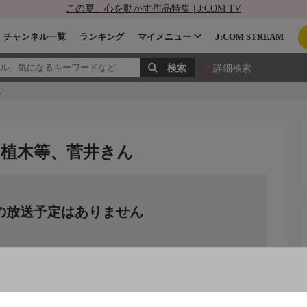
この夏、心を動かす作品特集 | J:COM TV
チャンネル一覧
ランキング
マイメニュー
J:COM STREAM
詳細検索
ん
、植木等、菅井きん
の放送予定はありません