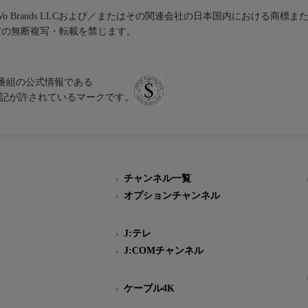
iVo Brands LLCおよび／またはその関連会社の日本国内における商標
材の無断複写・転載を禁じます。
、テレビ番組の公式情報である
スにのみ表記が許されているマークです。
チャンネル一覧
オプションチャンネル
J:テレ
J:COMチャンネル
ケーブル4K