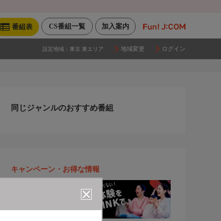
CS番組一覧
加入案内
番組表
地域変更
ログイン
設定地域：
東京 東エリア
同じジャンルのおすすめ番組
キャンペーン・お得な情報