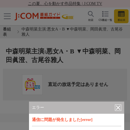
この夏、心を動かす作品特集 | J:COM TV
検索
CS番組一覧
番組表
番組
中森明菜主演:悪女A・B ▼中森明菜、岡田眞澄、古尾谷
表
雅人
中森明菜主演:悪女A・B ▼中森明菜、岡
田眞澄、古尾谷雅人
直近の放送予定はありません
エラー
通信に問題が発生しました[error]