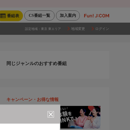
CS番組一覧
加入案内
番組表
地域変更
ログイン
設定地域：
東京 東エリア
同じジャンルのおすすめ番組
キャンペーン・お得な情報