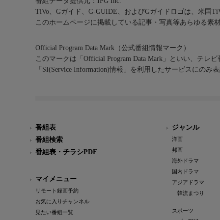
番組データ提供元：IPG Inc.
TiVo、Gガイド、G-GUIDE、およびGガイドロゴは、米国T
このホームページに掲載している記事・写真等あらゆる素
Official Program Data Mark（公式番組情報マーク）
このマークは「Official Program Data Mark」といい
「SI(Service Information)情報」を利用したサービ
番組表
ジャンル
番組検索
洋画
邦画
番組表・チラシPDF
海外ドラマ
国内ドラマ
マイメニュー
アジアドラマ
リモート録画予約
韓流まつり
お気に入りチャンネル
スポーツ
見たい番組一覧