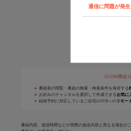
通信に問題が発生しま
J:COM番
番組表の閲覧・番組の検索・検索条件を保存する
お好みのチャンネルを選択して作成できる
お気に
録画予約に対応しているご自宅のSTBへの
リモー
番組内容、放送時間などが実際の放送内容と異なる場合が