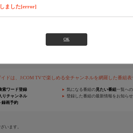
した[error]
OK
組ガイドは、J:COM TVで楽しめる全チャンネルを網羅した番組
検索ワード登録
気になる番組の
見たい番組
一覧への
入りチャンネル
登録した番組の最新情報をお知らせ
ト録画予約
ございます。