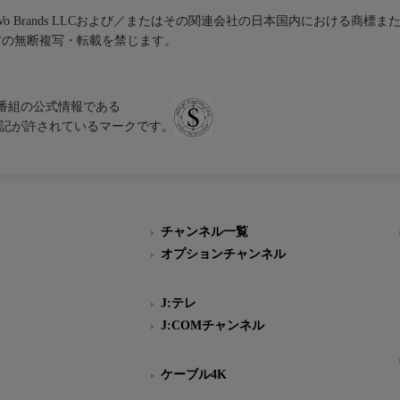
iVo Brands LLCおよび／またはその関連会社の日本国内における商標
材の無断複写・転載を禁じます。
、テレビ番組の公式情報である
スにのみ表記が許されているマークです。
チャンネル一覧
オプションチャンネル
J:テレ
J:COMチャンネル
ケーブル4K