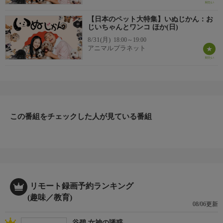
【日本のペット大特集】いぬじかん：お
じいちゃんとワンコ ほか(日)
8/31(月)
18:00～19:00
アニマルプラネット
この番組をチェックした人が見ている番組
リモート録画予約ランキング
(趣味／教育)
08/06更新
谷碧 女神の誘惑