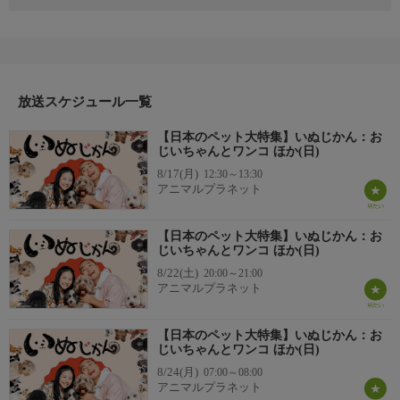
なんと歳の差９４歳！おじいちゃんにいつも寄り添っているゴー
ルデンドゥードル！人間の三兄弟をずっとあやしてきたパグ犬も
登場。犬のための車いす工房では、感動秘話も。出演者：関根麻
里/岡部大（ハナコ）
放送スケジュール一覧
【日本のペット大特集】いぬじかん：お
じいちゃんとワンコ ほか(日)
8/17(月)
12:30～13:30
アニマルプラネット
【日本のペット大特集】いぬじかん：お
じいちゃんとワンコ ほか(日)
8/22(土)
20:00～21:00
アニマルプラネット
【日本のペット大特集】いぬじかん：お
じいちゃんとワンコ ほか(日)
8/24(月)
07:00～08:00
アニマルプラネット