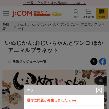
この夏、心を動かす作品特集 | J:COM TV
検索
CS番組一覧
番組表
番組
いぬじかん:おじいちゃんとワンコ ほか - アニマルプラネ
表
ット
いぬじかん:おじいちゃんとワンコ ほか
- アニマルプラネット
放送スケジュール一覧
エラー
通信に問題が発生しました[error]