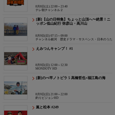
8月8日(土) 22:00～23:40
テレ朝チャンネル２
[新]【山の日特集】ちょっと山頂へ〜絶景！ニ
ッポン低山紀行 弥彦山・高川山
8月9日(日) 07:15～09:00
チャンネル銀河 歴史ドラマ・サスペンス・日本のうた
えみつんキャンプ！ #1
8月9日(日) 12:00～12:30
MONDOTV HD
[新]のべ竿ノトビラ 5 高橋哲也×福江島の海
8月9日(日) 21:00～22:00
釣りビジョンHD
嵐と松本 #249