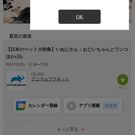
OK
直近の放送
【日本のペット大特集】いぬじかん：おじいちゃんとワンコ
ほか(日)
8月17日(月)
12:30〜13:30
Ch.653
アニマルプラネット
カレンダー登録
アプリ視聴
放送前
番組詳細内容
もっと見る
番組詳細