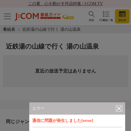
この夏、心を動かす作品特集 | J:COM TV
検索
CS番組一覧
番組表
番組表
近鉄湯の山線で行く 湯の山温泉
近鉄湯の山線で行く 湯の山温泉
直近の放送予定はありません
エラー
通信に問題が発生しました[error]
同じジャンルのおすすめ番組