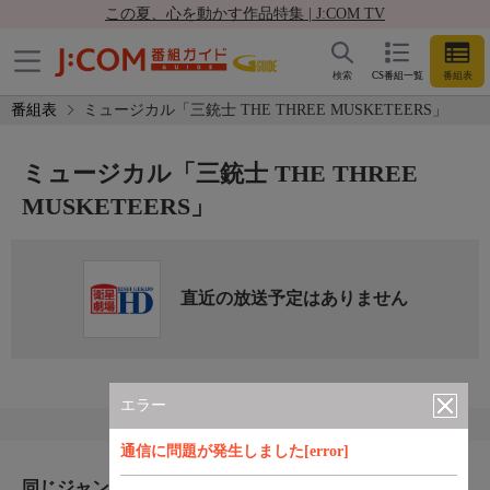
この夏、心を動かす作品特集 | J:COM TV
検索
CS番組一覧
番組表
番組表
ミュージカル「三銃士 THE THREE MUSKETEERS」
ミュージカル「三銃士 THE THREE
MUSKETEERS」
直近の放送予定はありません
エラー
通信に問題が発生しました[error]
同じジャンルのおすすめ番組