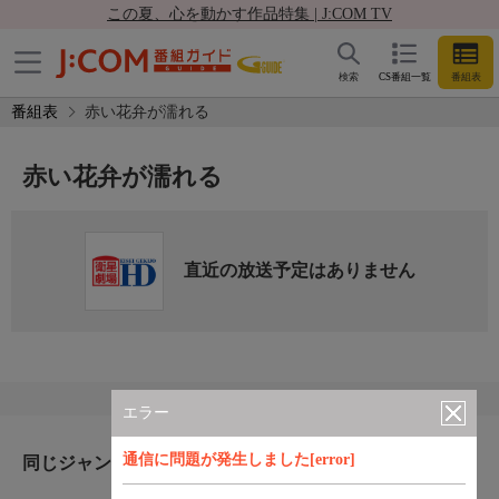
この夏、心を動かす作品特集 | J:COM TV
検索
CS番組一覧
番組表
番組表
赤い花弁が濡れる
赤い花弁が濡れる
直近の放送予定はありません
エラー
通信に問題が発生しました[error]
同じジャンルのおすすめ番組