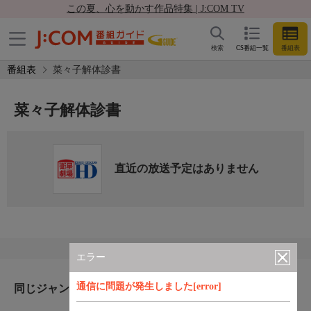
この夏、心を動かす作品特集 | J:COM TV
検索
CS番組一覧
番組表
番組表
菜々子解体診書
菜々子解体診書
直近の放送予定はありません
エラー
通信に問題が発生しました[error]
同じジャンルのおすすめ番組