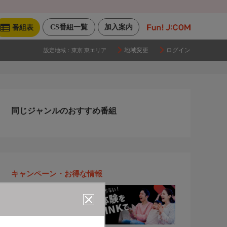
CS番組一覧
加入案内
番組表
地域変更
ログイン
設定地域：
東京 東エリア
同じジャンルのおすすめ番組
キャンペーン・お得な情報