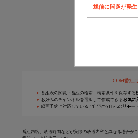
通信に問題が発生しま
J:COM番
番組表の閲覧・番組の検索・検索条件を保存する
お好みのチャンネルを選択して作成できる
お気に
録画予約に対応しているご自宅のSTBへの
リモー
番組内容、放送時間などが実際の放送内容と異なる場合が