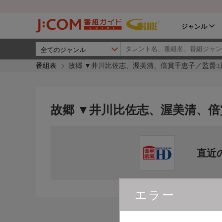
ジャンル
番組表
故郷 ▼井川比佐志、渥美清、倍賞千恵子／監督:
故郷 ▼井川比佐志、渥美清、倍
直近
エラー