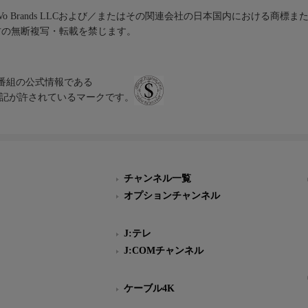
iVo Brands LLCおよび／またはその関連会社の日本国内における商標
材の無断複写・転載を禁じます。
、テレビ番組の公式情報である
スにのみ表記が許されているマークです。
チャンネル一覧
オプションチャンネル
J:テレ
J:COMチャンネル
ケーブル4K