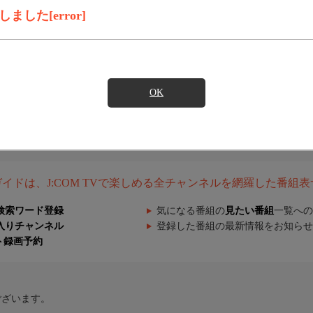
した[error]
OK
組ガイドは、J:COM TVで楽しめる全チャンネルを網羅した番組
検索ワード登録
気になる番組の
見たい番組
一覧への
入りチャンネル
登録した番組の最新情報をお知らせ
ト録画予約
ございます。