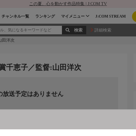
この夏、心を動かす作品特集 | J:COM TV
チャンネル一覧
ランキング
マイメニュー
J:COM STREAM
詳細検索
山田洋次
賞千恵子／監督:山田洋次
の放送予定はありません