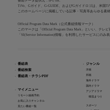
番組データ提供元：IPG Inc.
TiVo、Gガイド、G-GUIDE、およびGガイドロゴは、米国T
このホームページに掲載している記事・写真等あらゆる素
Official Program Data Mark（公式番組情報マーク）
このマークは「Official Program Data Mark」といい
「SI(Service Information)情報」を利用したサービ
番組表
ジャンル
番組検索
洋画
邦画
番組表・チラシPDF
海外ドラマ
国内ドラマ
マイメニュー
アジアドラマ
リモート録画予約
韓流まつり
お気に入りチャンネル
スポーツ
見たい番組一覧