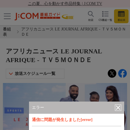
この夏、心を動かす作品特集 | J:COM TV
検索
CS番組一覧
番組表
番組
アフリカニュース LE JOURNAL AFRIQUE - ＴＶ５ＭＯＮ
表
ＤＥ
アフリカニュース LE JOURNAL
AFRIQUE - ＴＶ５ＭＯＮＤＥ
放送スケジュール一覧
エラー
通信に問題が発生しました[error]