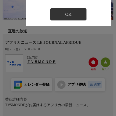
OK
直近の放送
アフリカニュース LE JOURNAL AFRIQUE
8月7日(金)
05:30〜06:00
Ch.767
ＴＶ５ＭＯＮＤＥ
カレンダー登録
アプリ視聴
放送前
番組詳細内容
TV5MONDEがお届けするアフリカの最新ニュース。