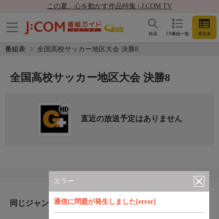
この夏、心を動かす作品特集 | J:COM TV
検索
CS番組一覧
番組表
番組表
全国高校サッカー地区大会 決勝8
全国高校サッカー地区大会 決勝8
直近の放送予定はありません
エラー
通信に問題が発生しました[error]
同じジャンルのおすすめ番組