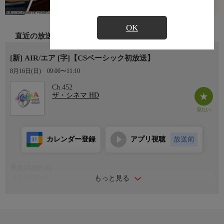
OK
直近の放送
[新] AIR/エア [字]【CSベーシック初放送】
8月16日(日)
09:00〜11:10
Ch.452
ザ・シネマ HD
カレンダー登録
アプリ視聴
放送前
番組詳細内容
もっと見る
【番組詳細】
ベン・アフレック、マット・デイモンのコンビで描く実話ドラ
マ。まだ無名だったマイケル・ジョーダンと、“エア ジョーダ
ン”で世界のスポーツと文化に革命を起こすナイキとのパートナ
ーシップの誕生秘話(2023年・アメリカ・111分・カラー)