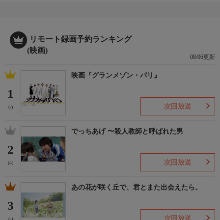
リモート録画予約ランキング
(映画)
08/06更新
映画『グランメゾン・パリ』
1
次回放送
(-)
でっちあげ 〜殺人教師と呼ばれた男
2
次回放送
(4)
あの花が咲く丘で、君とまた出会えたら。
3
次回放送
(-)