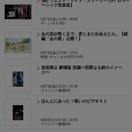
[新] ウエスト・サイド・ストーリー [字]【CSベ
ーシック初放送】
8月7日(金) 21:00～00:00
ザ・シネマ HD
あの花が咲く丘で、君とまた出会えたら。【続
編「あの星」公開！】
8月7日(金) 21:00～23:15
映画･チャンネルNECO-HD
放送禁止 劇場版 洗脳〜邪悪なる鉄のイメー
ジ〜
8月7日(金) 23:55～01:40
ファミリー劇場HD
ほんとにあった！呪いのビデオ５１
8月8日(土) 01:40～02:50
ファミリー劇場HD