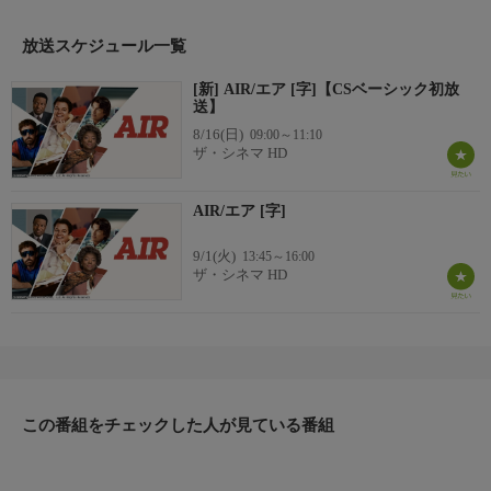
【監督】ベン・アフレック
【出演】マット・デイモン，ジェイソン・ベイトマン，ベン・ア
放送スケジュール一覧
フレックほか
[新] AIR/エア [字]【CSベーシック初放
送】
8/16(日)
09:00～11:10
ザ・シネマ HD
AIR/エア [字]
9/1(火)
13:45～16:00
ザ・シネマ HD
この番組をチェックした人が見ている番組