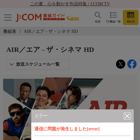
この夏、心を動かす作品特集 | J:COM TV
検索
CS番組一覧
番組表
番組表
AIR／エア - ザ・シネマ HD
AIR／エア - ザ・シネマ HD
放送スケジュール一覧
エラー
通信に問題が発生しました[error]