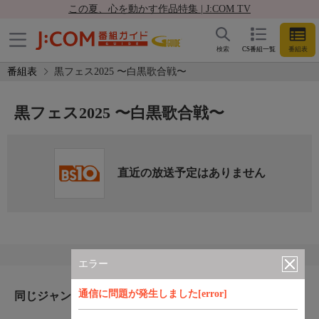
この夏、心を動かす作品特集 | J:COM TV
検索
CS番組一覧
番組表
番組表
黒フェス2025 〜白黒歌合戦〜
黒フェス2025 〜白黒歌合戦〜
直近の放送予定はありません
エラー
通信に問題が発生しました[error]
同じジャンルのおすすめ番組