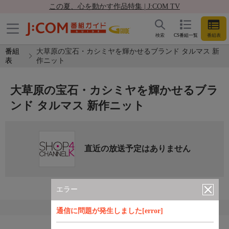
この夏、心を動かす作品特集 | J:COM TV
検索
CS番組一覧
番組表
番組
大草原の宝石・カシミヤを輝かせるブランド タルマス 新
表
作ニット
大草原の宝石・カシミヤを輝かせるブラ
ンド タルマス 新作ニット
直近の放送予定はありません
エラー
通信に問題が発生しました[error]