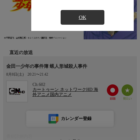
OK
直近の放送
金田一少年の事件簿 蝋人形城殺人事件
8月8日(土)
20:21〜21:42
Ch.602
カートゥーン ネットワークHD 海
外アニメ国内アニメ
カレンダー登録
番組詳細内容