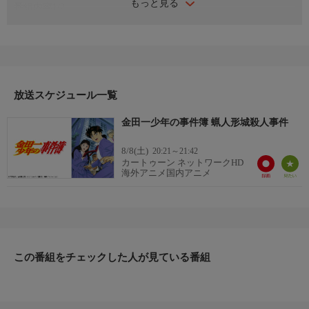
もっと見る
番組内容1/2
金田一一（はじめ）は不動高校に通う高校生。いつもはひょうき
んで少しぐうたらな少年だが、ひとたび事件が起こると大人顔負
けの鋭い洞察力を発揮し、快刀乱麻を断つがごとく謎を解いてゆ
く。実は彼は名探偵・金田一耕助の孫なのだ。次から次へと起こ
る惨劇、迫り来る死の恐怖、そして暴かれる過去の悲劇…しっか
放送スケジュール一覧
り者の幼なじみ・七瀬美雪を良きパートナーに、彼は今日も不可
解で恐ろしい事件に立ち向かってゆく。
金田一少年の事件簿 蝋人形城殺人事件
番組内容2/2
警視庁捜査一課の警部・剣持勇、本庁きってのエリート警視・明
8/8(土)
20:21～21:42
智健悟、天才的な犯罪者・地獄の傀儡師など、一と美雪の他にも
カートゥーン ネットワークHD
海外アニメ国内アニメ
個性的な人物が数多く登場する。どんな謎でも解き明かし、必ず
真犯人を暴き出してみせる。じっちゃんの名にかけて！
この番組をチェックした人が見ている番組