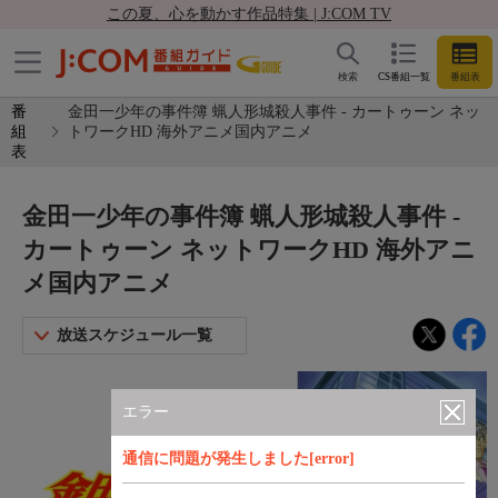
この夏、心を動かす作品特集 | J:COM TV
検索
CS番組一覧
番組表
番
金田一少年の事件簿 蝋人形城殺人事件 - カートゥーン ネッ
組
トワークHD 海外アニメ国内アニメ
表
金田一少年の事件簿 蝋人形城殺人事件 -
カートゥーン ネットワークHD 海外アニ
メ国内アニメ
放送スケジュール一覧
エラー
通信に問題が発生しました[error]