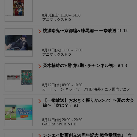
8月8日(土) 11:00～14:30
アニマックスＨＤ
桃源暗鬼〜京都編&練馬編〜 一挙放送 #1-12
8月11日(火) 11:00～17:00
アニマックスＨＤ
斉木楠雄のΨ難 第2期 <チャンネル初> ＃1-3
8月12日(水) 09:00～10:30
カートゥーン ネットワークHD 海外アニメ国内アニメ
【一挙放送】おおきく振りかぶって 〜夏の大会
編〜「次は？」 #1
8月14日(金) 20:00～20:30
GAORA SPORTS HD
シンエイ動画創立50周年記念 戦争童話集1「ウ