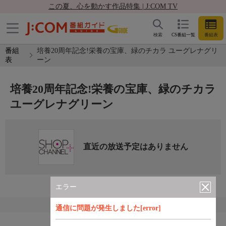
この夏、心を動かす作品特集 | J:COM TV
検索
CS番組一覧
番組表
番組
培養20周年記念!栄養の宝庫、緑のチカラ ユーグレナグリ
表
ーン
培養20周年記念!栄養の宝庫、緑のチカラ
ユーグレナグリーン
直近の放送予定はありません
エラー
通信に問題が発生しました[error]