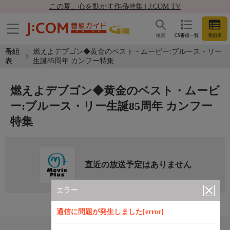
この夏、心を動かす作品特集 | J:COM TV
検索
CS番組一覧
番組表
番組
燃えよデブゴン◆黄金のベスト・ムービー:ブルース・リー
表
生誕85周年 カンフー特集
燃えよデブゴン◆黄金のベスト・ムービ
ー:ブルース・リー生誕85周年 カンフー
特集
直近の放送予定はありません
エラー
通信に問題が発生しました[error]