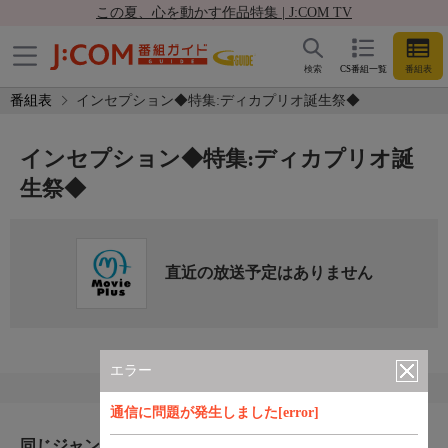
この夏、心を動かす作品特集 | J:COM TV
検索
CS番組一覧
番組表
番組表
インセプション◆特集:ディカプリオ誕生祭◆
インセプション◆特集:ディカプリオ誕
生祭◆
直近の放送予定はありません
エラー
通信に問題が発生しました[error]
同じジャンルのおすすめ番組