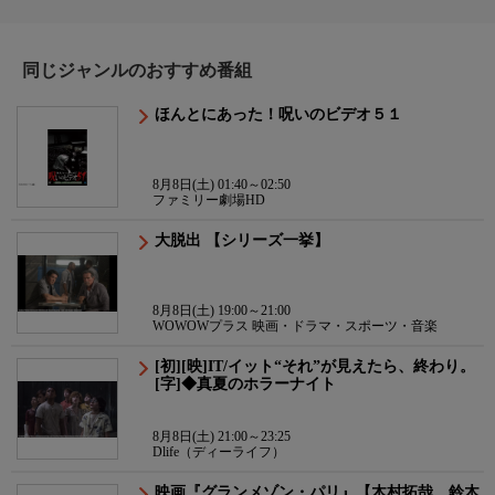
同じジャンルのおすすめ番組
ほんとにあった！呪いのビデオ５１
8月8日(土) 01:40～02:50
ファミリー劇場HD
大脱出 【シリーズ一挙】
8月8日(土) 19:00～21:00
WOWOWプラス 映画・ドラマ・スポーツ・音楽
[初][映]IT/イット“それ”が見えたら、終わり。
[字]◆真夏のホラーナイト
8月8日(土) 21:00～23:25
Dlife（ディーライフ）
映画『グランメゾン・パリ』【木村拓哉 鈴木