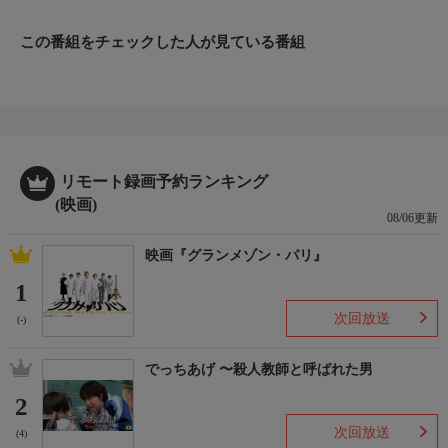
ラー)
【監督・脚本・出演】マット・ネイブル
この番組をチェックした人が見ている番組
【出演】サム・ワーシントン、マット・ネイブル、フィービー・
トンキン、エドワード・カーモディほか
リモート録画予約ランキング
(映画)
08/06更新
映画『グランメゾン・パリ』
1
次回放送
(-)
でっちあげ 〜殺人教師と呼ばれた男
2
次回放送
(4)