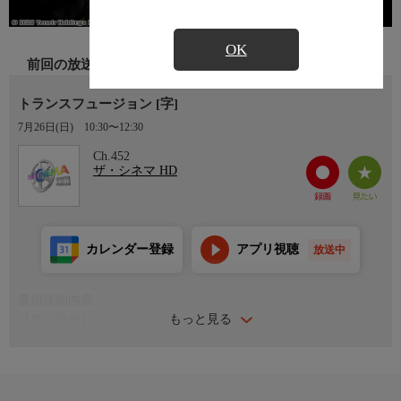
OK
前回の放送
トランスフュージョン [字]
7月26日(日)
10:30〜12:30
Ch.452
ザ・シネマ HD
カレンダー登録
アプリ視聴
放送中
番組詳細内容
もっと見る
【番組詳細】
俳優マット・ネイブルが出演も兼ねて監督デビュー。『アバタ
ー』のサム・ワーシントンがこれまでのイメージを覆すワイルド
な長髪姿に扮し、裏稼業に手を染めて泥沼へ陥っていく元特殊部
隊員を熱量豊かに演じる。(2023年・オーストラリア・106分・カ