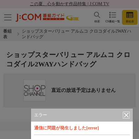
この夏、心を動かす作品特集 | J:COM TV
検索
CS番組一覧
番組表
番組
ショップスターバリュー アルムコ クロコダイル2WAYハ
表
ンドバッグ
ショップスターバリュー アルムコ クロ
コダイル2WAYハンドバッグ
直近の放送予定はありません
エラー
通信に問題が発生しました[error]