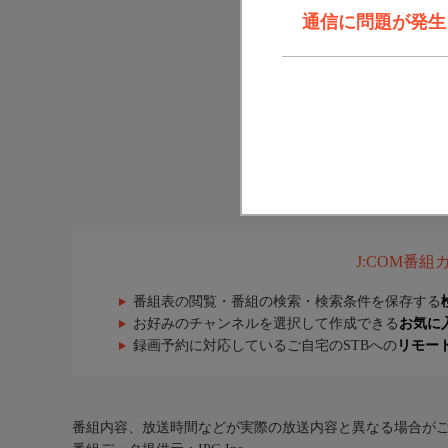
通信に問題が発生しま
J:COM番
番組表の閲覧・番組の検索・検索条件を保存する
お好みのチャンネルを選択して作成できる
お気に
録画予約に対応しているご自宅のSTBへの
リモー
番組内容、放送時間などが実際の放送内容と異なる場合が