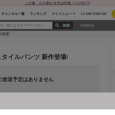
この夏、心を動かす作品特集 | J:COM TV
チャンネル一覧
ランキング
マイメニュー
J:COM STREAM
詳細検索
作登場!
タイルパンツ 新作登場!
の放送予定はありません