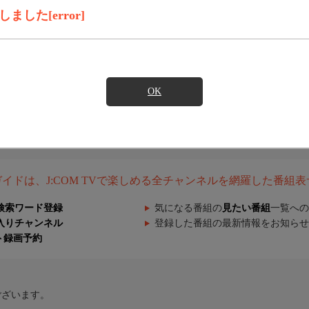
した[error]
OK
組ガイドは、J:COM TVで楽しめる全チャンネルを網羅した番組
検索ワード登録
気になる番組の
見たい番組
一覧への
入りチャンネル
登録した番組の最新情報をお知らせ
ト録画予約
ございます。