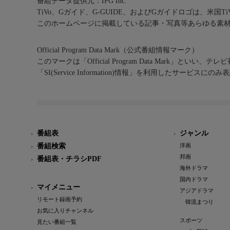
番組データ提供元：IPG Inc.
TiVo、Gガイド、G-GUIDE、およびGガイドロゴは、米国T
このホームページに掲載している記事・写真等あらゆる素
Official Program Data Mark（公式番組情報マーク）
このマークは「Official Program Data Mark」といい
「SI(Service Information)情報」を利用したサービ
番組表
ジャンル
番組検索
洋画
邦画
番組表・チラシPDF
海外ドラマ
国内ドラマ
マイメニュー
アジアドラマ
リモート録画予約
韓流まつり
お気に入りチャンネル
スポーツ
見たい番組一覧