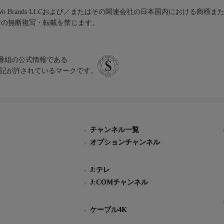
iVo Brands LLCおよび／またはその関連会社の日本国内における商標
材の無断複写・転載を禁じます。
、テレビ番組の公式情報である
スにのみ表記が許されているマークです。
チャンネル一覧
オプションチャンネル
J:テレ
J:COMチャンネル
ケーブル4K