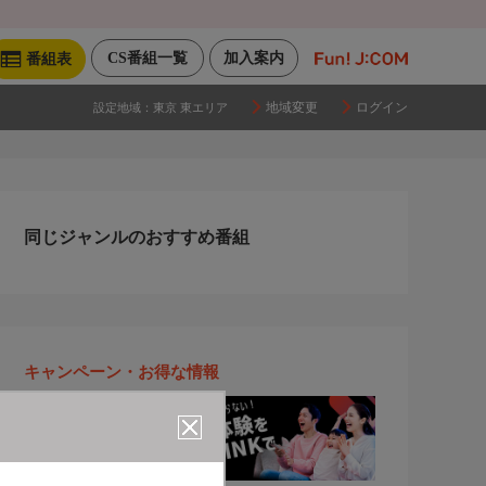
CS番組一覧
加入案内
番組表
地域変更
ログイン
設定地域：
東京 東エリア
同じジャンルのおすすめ番組
キャンペーン・お得な情報