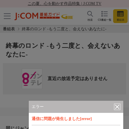
この夏、心を動かす作品特集 | J:COM TV
検索
CS番組一覧
番組表
番組表
終幕のロンド -もう二度と、会えないあなたに-
終幕のロンド -もう二度と、会えないあ
なたに-
直近の放送予定はありません
エラー
通信に問題が発生しました[error]
同じジャンルのおすすめ番組