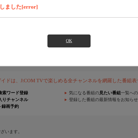
した[error]
OK
組ガイドは、J:COM TVで楽しめる全チャンネルを網羅した番組
検索ワード登録
気になる番組の
見たい番組
一覧への
入りチャンネル
登録した番組の最新情報をお知らせ
ト録画予約
ございます。