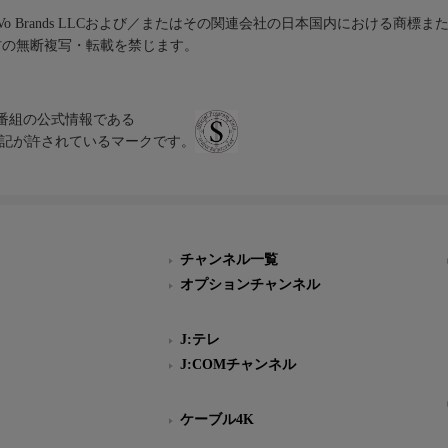
iVo Brands LLCおよび／またはその関連会社の日本国内における商標
材の無断複写・転載を禁じます。
、テレビ番組の公式情報である
スにのみ表記が許されているマークです。
チャンネル一覧
オプションチャンネル
J:テレ
J:COMチャンネル
ケーブル4K