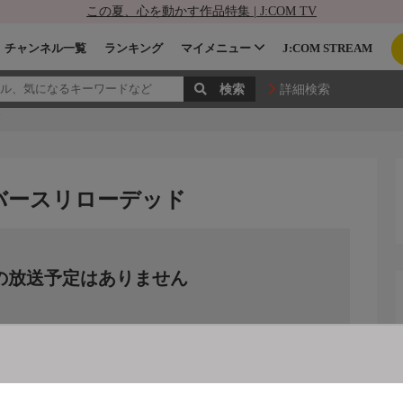
この夏、心を動かす作品特集 | J:COM TV
チャンネル一覧
ランキング
マイメニュー
J:COM STREAM
詳細検索
ド
バースリローデッド
の放送予定はありません