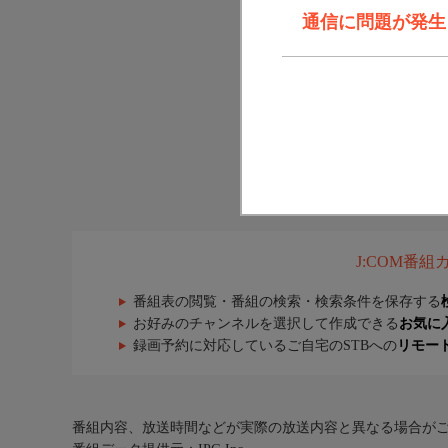
通信に問題が発生しま
J:COM番
番組表の閲覧・番組の検索・検索条件を保存する
お好みのチャンネルを選択して作成できる
お気に
録画予約に対応しているご自宅のSTBへの
リモー
番組内容、放送時間などが実際の放送内容と異なる場合が