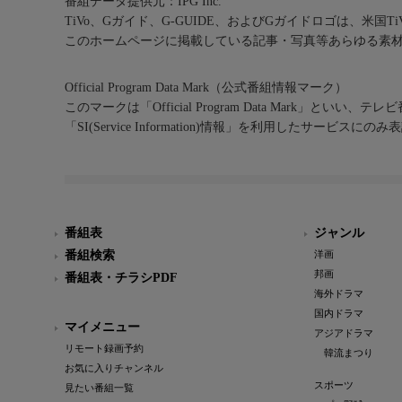
番組データ提供元：IPG Inc.
TiVo、Gガイド、G-GUIDE、およびGガイドロゴは、米国T
このホームページに掲載している記事・写真等あらゆる素
Official Program Data Mark（公式番組情報マーク）
このマークは「Official Program Data Mark」といい
「SI(Service Information)情報」を利用したサービ
番組表
ジャンル
番組検索
洋画
邦画
番組表・チラシPDF
海外ドラマ
国内ドラマ
マイメニュー
アジアドラマ
リモート録画予約
韓流まつり
お気に入りチャンネル
スポーツ
見たい番組一覧