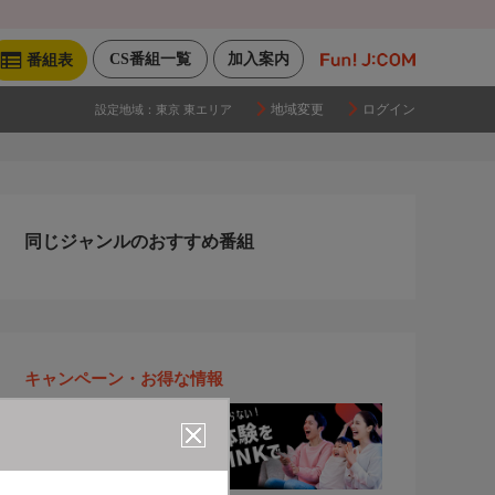
CS番組一覧
加入案内
番組表
地域変更
ログイン
設定地域：
東京 東エリア
同じジャンルのおすすめ番組
キャンペーン・お得な情報