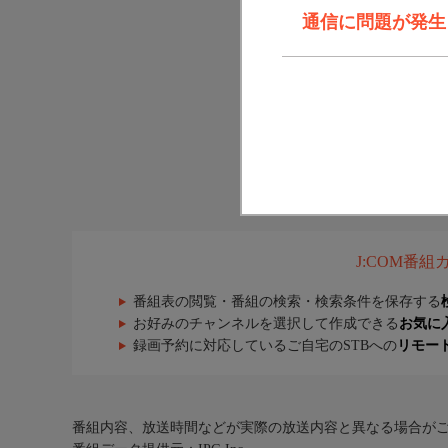
通信に問題が発生しま
J:COM番
番組表の閲覧・番組の検索・検索条件を保存する
お好みのチャンネルを選択して作成できる
お気に
録画予約に対応しているご自宅のSTBへの
リモー
番組内容、放送時間などが実際の放送内容と異なる場合が