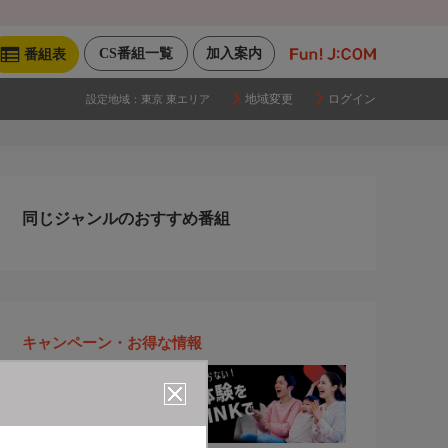
CS番組一覧
加入案内
番組表
地域変更
ログイン
設定地域：
東京 東エリア
同じジャンルのおすすめ番組
キャンペーン・お得な情報