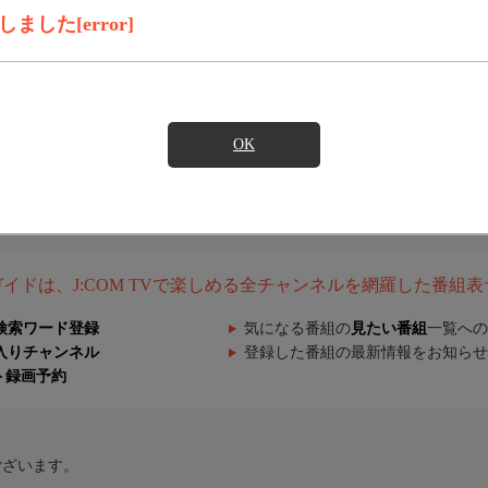
した[error]
OK
組ガイドは、J:COM TVで楽しめる全チャンネルを網羅した番組
検索ワード登録
気になる番組の
見たい番組
一覧への
入りチャンネル
登録した番組の最新情報をお知らせ
ト録画予約
ございます。