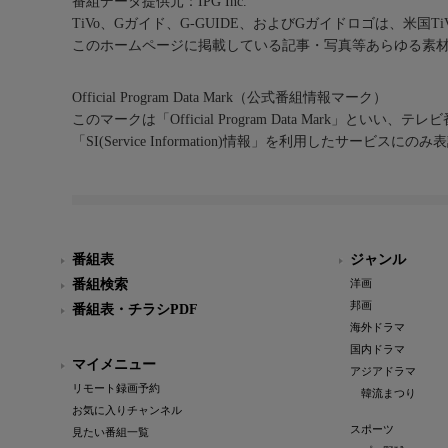
番組データ提供元：IPG Inc.
TiVo、Gガイド、G-GUIDE、およびGガイドロゴは、米国T
このホームページに掲載している記事・写真等あらゆる素
Official Program Data Mark（公式番組情報マーク）
このマークは「Official Program Data Mark」といい
「SI(Service Information)情報」を利用したサービ
番組表
ジャンル
番組検索
洋画
邦画
番組表・チラシPDF
海外ドラマ
国内ドラマ
マイメニュー
アジアドラマ
リモート録画予約
韓流まつり
お気に入りチャンネル
スポーツ
見たい番組一覧