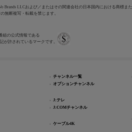
iVo Brands LLCおよび／またはその関連会社の日本国内における商標
材の無断複写・転載を禁じます。
、テレビ番組の公式情報である
スにのみ表記が許されているマークです。
チャンネル一覧
オプションチャンネル
J:テレ
J:COMチャンネル
ケーブル4K